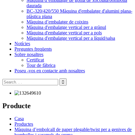
Màquina d’embalatge de goma de xocolata/bombolla
daurada
BC-320/420/550 Màquina d'embalatge d'alumini plana-
plàstica plana
Màquina d’embalatge de coixins
Màquina d'embalatge vertical per a grànul
Màquina d'embalatge vertical per a pols
Màquina d'embalatge vertical per a líquid/salsa
Notícies
Preguntes freqüents
Sobre nosaltres
Certificat
Tour de fàbrica
Poseu -vos en contacte amb nosaltres
Producte
Casa
Productes
Màquina d’embolcall de paper plegable/twist per a genives de
bombolles i caramels de crema