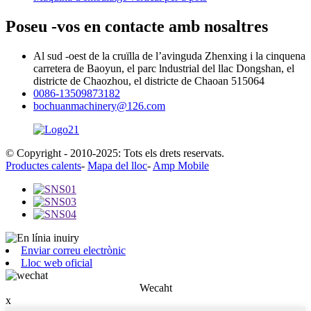
Poseu -vos en contacte amb nosaltres
Al sud -oest de la cruïlla de l’avinguda Zhenxing i la cinquena
carretera de Baoyun, el parc lndustrial del llac Dongshan, el
districte de Chaozhou, el districte de Chaoan 515064
0086-13509873182
bochuanmachinery@126.com
© Copyright - 2010-2025: Tots els drets reservats.
Productes calents
-
Mapa del lloc
-
Amp Mobile
Enviar correu electrònic
Lloc web oficial
Wecaht
x