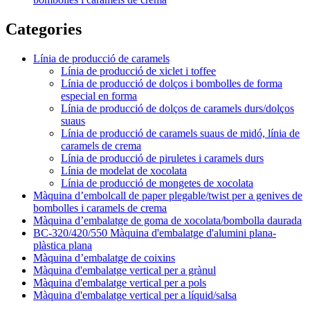
Categories
Línia de producció de caramels
Línia de producció de xiclet i toffee
Línia de producció de dolços i bombolles de forma
especial en forma
Línia de producció de dolços de caramels durs/dolços
suaus
Línia de producció de caramels suaus de midó, línia de
caramels de crema
Línia de producció de piruletes i caramels durs
Línia de modelat de xocolata
Línia de producció de mongetes de xocolata
Màquina d’embolcall de paper plegable/twist per a genives de
bombolles i caramels de crema
Màquina d’embalatge de goma de xocolata/bombolla daurada
BC-320/420/550 Màquina d'embalatge d'alumini plana-
plàstica plana
Màquina d’embalatge de coixins
Màquina d'embalatge vertical per a grànul
Màquina d'embalatge vertical per a pols
Màquina d'embalatge vertical per a líquid/salsa