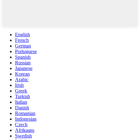
English
French
German
Portuguese
Spanish
Russian
Japanese
Korean
Arabic
Irish
Greek
Turkish
Italian
Danish
Romanian
Indonesian
Czech
Afrikaans
Swedish