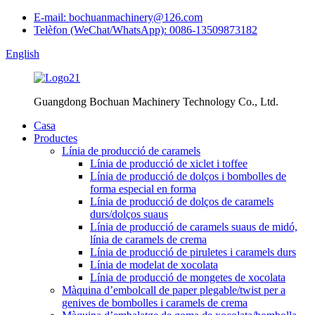
E-mail: bochuanmachinery@126.com
Telèfon (WeChat/WhatsApp): 0086-13509873182
English
Guangdong Bochuan Machinery Technology Co., Ltd.
Casa
Productes
Línia de producció de caramels
Línia de producció de xiclet i toffee
Línia de producció de dolços i bombolles de
forma especial en forma
Línia de producció de dolços de caramels
durs/dolços suaus
Línia de producció de caramels suaus de midó,
línia de caramels de crema
Línia de producció de piruletes i caramels durs
Línia de modelat de xocolata
Línia de producció de mongetes de xocolata
Màquina d’embolcall de paper plegable/twist per a
genives de bombolles i caramels de crema