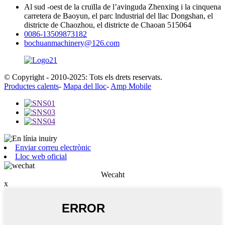
Al sud -oest de la cruïlla de l’avinguda Zhenxing i la cinquena
carretera de Baoyun, el parc lndustrial del llac Dongshan, el
districte de Chaozhou, el districte de Chaoan 515064
0086-13509873182
bochuanmachinery@126.com
© Copyright - 2010-2025: Tots els drets reservats.
Productes calents
-
Mapa del lloc
-
Amp Mobile
Enviar correu electrònic
Lloc web oficial
Wecaht
x