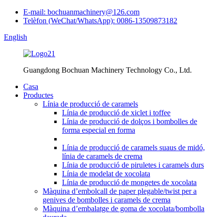
E-mail: bochuanmachinery@126.com
Telèfon (WeChat/WhatsApp): 0086-13509873182
English
Guangdong Bochuan Machinery Technology Co., Ltd.
Casa
Productes
Línia de producció de caramels
Línia de producció de xiclet i toffee
Línia de producció de dolços i bombolles de
forma especial en forma
Línia de producció de caramels suaus de midó,
línia de caramels de crema
Línia de producció de piruletes i caramels durs
Línia de modelat de xocolata
Línia de producció de mongetes de xocolata
Màquina d’embolcall de paper plegable/twist per a
genives de bombolles i caramels de crema
Màquina d’embalatge de goma de xocolata/bombolla