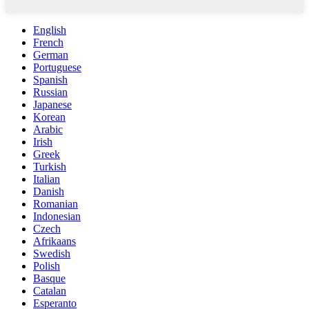
English
French
German
Portuguese
Spanish
Russian
Japanese
Korean
Arabic
Irish
Greek
Turkish
Italian
Danish
Romanian
Indonesian
Czech
Afrikaans
Swedish
Polish
Basque
Catalan
Esperanto