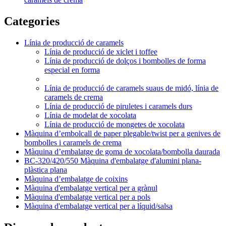
Categories
Línia de producció de caramels
Línia de producció de xiclet i toffee
Línia de producció de dolços i bombolles de forma
especial en forma
Línia de producció de caramels suaus de midó, línia de
caramels de crema
Línia de producció de piruletes i caramels durs
Línia de modelat de xocolata
Línia de producció de mongetes de xocolata
Màquina d’embolcall de paper plegable/twist per a genives de
bombolles i caramels de crema
Màquina d’embalatge de goma de xocolata/bombolla daurada
BC-320/420/550 Màquina d'embalatge d'alumini plana-
plàstica plana
Màquina d’embalatge de coixins
Màquina d'embalatge vertical per a grànul
Màquina d'embalatge vertical per a pols
Màquina d'embalatge vertical per a líquid/salsa