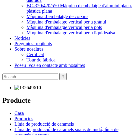
daurada
BC-320/420/550 Màquina d'embalatge d'alumini plana-
plàstica plana
Màquina d’embalatge de coixins
Màquina d'embalatge vertical per a grànul
Màquina d'embalatge vertical per a pols
Màquina d'embalatge vertical per a líquid/salsa
Notícies
Preguntes freqüents
Sobre nosaltres
Certificat
Tour de fàbrica
Poseu -vos en contacte amb nosaltres
Producte
Casa
Productes
Línia de producció de caramels
Línia de producció de caramels suaus de midó, línia de
caramels de crema