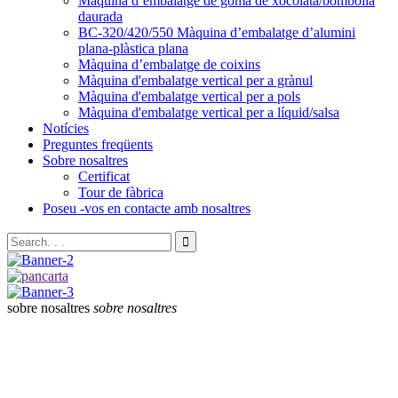
Màquina d’embalatge de goma de xocolata/bombolla
daurada
BC-320/420/550 Màquina d’embalatge d’alumini
plana-plàstica plana
Màquina d’embalatge de coixins
Màquina d'embalatge vertical per a grànul
Màquina d'embalatge vertical per a pols
Màquina d'embalatge vertical per a líquid/salsa
Notícies
Preguntes freqüents
Sobre nosaltres
Certificat
Tour de fàbrica
Poseu -vos en contacte amb nosaltres
sobre nosaltres
sobre nosaltres