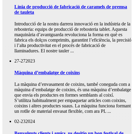
Línia de producció de fabricació de caramels de premsa
de tauleta
Introducció de la nostra darrera innovació en la indústria de la
rebosteria: equips de producció de rebosteria tablet. Aquesta
maquinària d’avantguarda revoluciona la forma en què es
fabrica els dolços comprimits, garantint l’eficiència, la precisió
i l’alta productivitat en el procés de fabricació de
llaminadures. El nostre tauler ...
27-27
2023
Màquina d’embalatge de coixins
La màquina d’envasament de coixins, també coneguda com a
màquina d’embalatge de coixins, és una màquina d’embalatge
que envia els productes en formes semblants al coixí.
S’utilitza habitualment per empaquetar articles com coixins,
coixins i altres productes suaus. La màquina funciona formant
un rotlle de material envasat flexible, com ara PL ...
02-23
2024
Benvolguts clients i amics, us desitjo un bon festival de