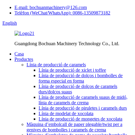
E-mail: bochuanmachinery@126.com
Telèfon (WeChat/WhatsApp): 0086-13509873182
English
Guangdong Bochuan Machinery Technology Co., Ltd.
Casa
Productes
Línia de producció de caramels
Línia de producció de xiclet i toffee
Línia de producció de dolços i bombolles de
forma especial en forma
Línia de producció de dolços de caramels
durs/dolços suaus
Línia de producció de caramels suaus de midó,
línia de caramels de crema
Línia de producció de piruletes i caramels durs
Línia de modelat de xocolata
Línia de producció de mongetes de xocolata
Màquina d’embolcall de paper plegable/twist per a
genives de bombolles i caramels de crema