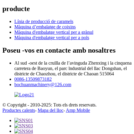
producte
Línia de producció de caramels
Màquina d’embalatge de coixins
Màquina d'embalatge vertical per a grànul
Màquina d'embalatge vertical per a pols
Poseu -vos en contacte amb nosaltres
Al sud -oest de la cruïlla de l’avinguda Zhenxing i la cinquena
carretera de Baoyun, el parc lndustrial del llac Dongshan, el
districte de Chaozhou, el districte de Chaoan 515064
0086-13509873182
bochuanmachinery@126.com
© Copyright - 2010-2025: Tots els drets reservats.
Productes calents
-
Mapa del lloc
-
Amp Mobile