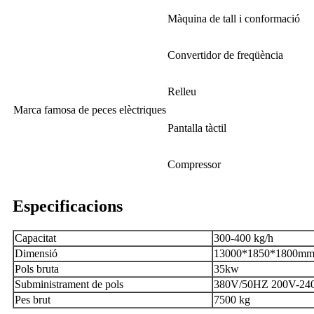
Màquina de tall i conformació
Convertidor de freqüència
Relleu
Marca famosa de peces elèctriques
Pantalla tàctil
Compressor
Especificacions
Capacitat
300-400 kg/h
Dimensió
13000*1850*1800m
Pols bruta
35kw
Subministrament de pols
380V/50HZ 200V-24
Pes brut
7500 kg