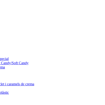
pecial
rd Candy/Soft Candy
rema
clet i caramels de crema
làstic