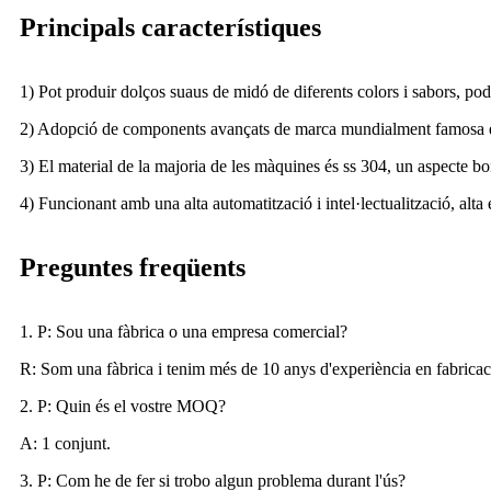
Principals característiques
1) Pot produir dolços suaus de midó de diferents colors i sabors, poden
2) Adopció de components avançats de marca mundialment famosa en 
3) El material de la majoria de les màquines és ss 304, un aspecte bo
4) Funcionant amb una alta automatització i intel·lectualització, alta
Preguntes freqüents
1. P: Sou una fàbrica o una empresa comercial?
R: Som una fàbrica i tenim més de 10 anys d'experiència en fabricac
2. P: Quin és el vostre MOQ?
A: 1 conjunt.
3. P: Com he de fer si trobo algun problema durant l'ús?