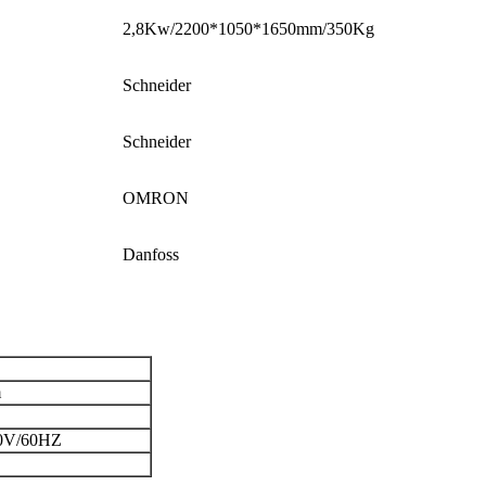
2,8Kw/2200*1050*1650mm/350Kg
Schneider
Schneider
OMRON
Danfoss
m
0V/60HZ