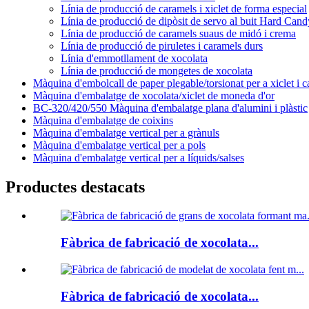
Línia de producció de caramels i xiclet de forma especial
Línia de producció de dipòsit de servo al buit Hard Can
Línia de producció de caramels suaus de midó i crema
Línia de producció de piruletes i caramels durs
Línia d'emmotllament de xocolata
Línia de producció de mongetes de xocolata
Màquina d'embolcall de paper plegable/torsionat per a xiclet i 
Màquina d'embalatge de xocolata/xiclet de moneda d'or
BC-320/420/550 Màquina d'embalatge plana d'alumini i plàstic
Màquina d'embalatge de coixins
Màquina d'embalatge vertical per a grànuls
Màquina d'embalatge vertical per a pols
Màquina d'embalatge vertical per a líquids/salses
Productes destacats
Fàbrica de fabricació de xocolata...
Fàbrica de fabricació de xocolata...