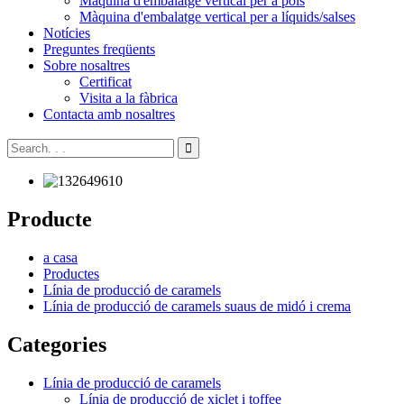
Màquina d'embalatge vertical per a pols
Màquina d'embalatge vertical per a líquids/salses
Notícies
Preguntes freqüents
Sobre nosaltres
Certificat
Visita a la fàbrica
Contacta amb nosaltres
Producte
a casa
Productes
Línia de producció de caramels
Línia de producció de caramels suaus de midó i crema
Categories
Línia de producció de caramels
Línia de producció de xiclet i toffee