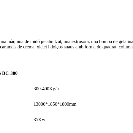
na màquina de midó gelatinitzat, una extrusora, una bomba de gelatina,
caramels de crema, xiclet i dolços suaus amb forma de quadrat, columna, 
dó BC-380
300-400Kg/h
13000*1850*1800mm
35Kw