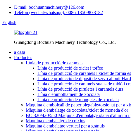
E-mail: bochuanmachinery@126.com
Telèfon (wechat/whatsapp): 0086-13509873182
English
Guangdong Bochuan Machinery Technology Co., Ltd.
a casa
Productes
Línia de producció de caramels
Línia de producció de xiclet i toffee
Línia de producció de caramels i xiclet de forma es
Línia de producció de dipòsit de servo al buit Ha
Línia de producció de caramels suaus de midó i c
Línia de producció de piruletes i caramels durs
Línia d'emmotllament de xocolata
Línia de producció de mongetes de xocolata
Màquina d'embolcall de paper plegable/torsionat per a xi
Màquina d'embalatge de xocolata/xiclet de moneda d'or
BC-320/420/550 Màquina d'embalatge plana d'alumini i p
Màquina d'embalatge de coixins
Màquina d'embalatge vertical per a grànuls