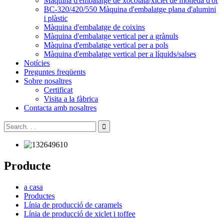
Màquina d'embalatge de xocolata/xiclet de moneda d'or
BC-320/420/550 Màquina d'embalatge plana d'alumini
i plàstic
Màquina d'embalatge de coixins
Màquina d'embalatge vertical per a grànuls
Màquina d'embalatge vertical per a pols
Màquina d'embalatge vertical per a líquids/salses
Notícies
Preguntes freqüents
Sobre nosaltres
Certificat
Visita a la fàbrica
Contacta amb nosaltres
Producte
a casa
Productes
Línia de producció de caramels
Línia de producció de xiclet i toffee