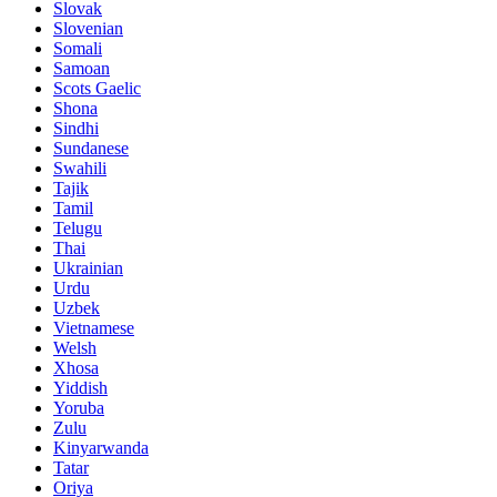
Slovak
Slovenian
Somali
Samoan
Scots Gaelic
Shona
Sindhi
Sundanese
Swahili
Tajik
Tamil
Telugu
Thai
Ukrainian
Urdu
Uzbek
Vietnamese
Welsh
Xhosa
Yiddish
Yoruba
Zulu
Kinyarwanda
Tatar
Oriya