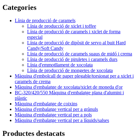
Categories
Línia de producció de caramels
Línia de producció de xiclet i toffee
Línia de producció de caramels i xiclet de forma
especial
Línia de producció de dipòsit de servo al buit Hard
Candy/Soft Candy
Línia de producció de caramels suaus de midó i crema
Línia de producció de piruletes i caramels durs
Línia d'emmotllament de xocolata
Línia de producció de mongetes de xocolata
Màquina d'embolcall de paper plegable/torsionat per a xiclet i
caramels de crema
Màquina d'embalatge de xocolata/xiclet de moneda d'or
BC-320/420/550 Màquina d'embalatge plana d'alumini i
plàstic
Màquina d'embalatge de coixins
Màquina d'embalatge vertical per a grànuls
Màquina d'embalatge vertical per a pols
Màquina d'embalatge vertical per a líquids/salses
Productes destacats