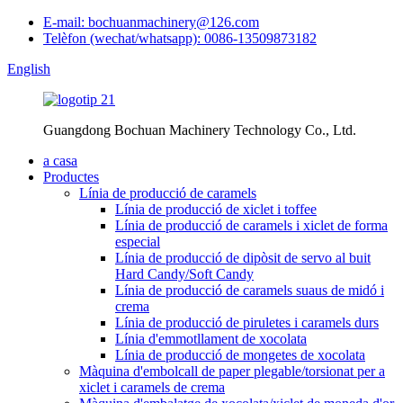
E-mail: bochuanmachinery@126.com
Telèfon (wechat/whatsapp): 0086-13509873182
English
Guangdong Bochuan Machinery Technology Co., Ltd.
a casa
Productes
Línia de producció de caramels
Línia de producció de xiclet i toffee
Línia de producció de caramels i xiclet de forma
especial
Línia de producció de dipòsit de servo al buit
Hard Candy/Soft Candy
Línia de producció de caramels suaus de midó i
crema
Línia de producció de piruletes i caramels durs
Línia d'emmotllament de xocolata
Línia de producció de mongetes de xocolata
Màquina d'embolcall de paper plegable/torsionat per a
xiclet i caramels de crema