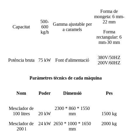
Forma de
mongeta: 6 mm-
500-
22 mm
Gamma ajustable per
Capacitat
600
a caramels
Forma
kg/h
rectangular: 6
mm-30 mm
380V/50HZ
Potència bruta
75 kW
Font d'alimentació
200V/60HZ
Paràmetres tècnics de cada màquina
Nom
Poder
Dimensió
Pes
Mesclador de
2300 * 860 * 1550
100 litres
20 kW
mm
1500 kg
Mesclador de
24 kW
2650 * 1000 * 1650
2000 kg
200 l
mm