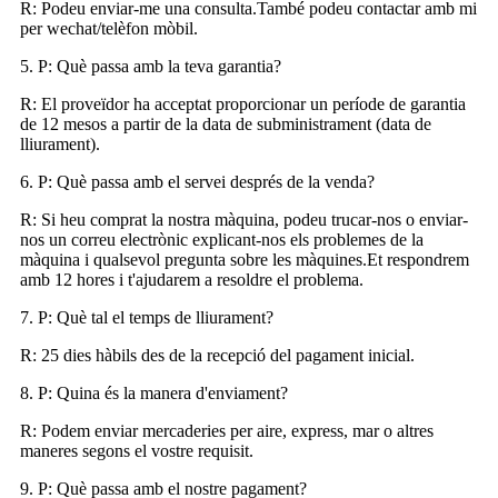
R: Podeu enviar-me una consulta.També podeu contactar amb mi
per wechat/telèfon mòbil.
5. P: Què passa amb la teva garantia?
R: El proveïdor ha acceptat proporcionar un període de garantia
de 12 mesos a partir de la data de subministrament (data de
lliurament).
6. P: Què passa amb el servei després de la venda?
R: Si heu comprat la nostra màquina, podeu trucar-nos o enviar-
nos un correu electrònic explicant-nos els problemes de la
màquina i qualsevol pregunta sobre les màquines.Et respondrem
amb 12 hores i t'ajudarem a resoldre el problema.
7. P: Què tal el temps de lliurament?
R: 25 dies hàbils des de la recepció del pagament inicial.
8. P: Quina és la manera d'enviament?
R: Podem enviar mercaderies per aire, express, mar o altres
maneres segons el vostre requisit.
9. P: Què passa amb el nostre pagament?