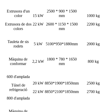
Extrusora d'un
2500 * 900 * 1500
color
15 kW
mm
1000 kg
Extrusora de dos
22 kW
2600 * 1150 * 1500
2200 kg
colors
mm
Tauleta de sis
5 kW
5100*950*1880mm
2000 kg
rodets
Màquina de
1800 * 780 * 1650
2,2 kW
800 kg
conformar
mm
600 d'amplada
20 kW
8850*1900*1850mm
2500 kg
Túnel de
refrigeració
22 kW
8850*2100*1850mm
2700 kg
800 d'amplada
Màquina de