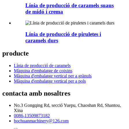
Línia de producció de caramels suaus
de midó i crema
Línia de producció de piruletes i
caramels durs
producte
Línia de producció de caramels
Màquina d'embalatge de coixins
Màquina d'embalatge vertical per a grànuls
Màquina d'embalatge vertical per a pols
contacta amb nosaltres
No.3 Gongqing Rd, secció Yuepu, Chaoshan Rd, Shantou,
Xina
0086-13509873182
bochuanmachinery@126.com