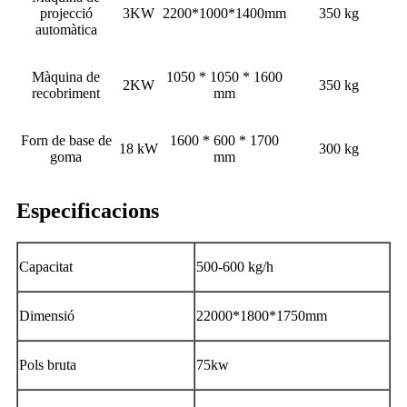
projecció
3KW
2200*1000*1400mm
350 kg
automàtica
Màquina de
1050 * 1050 * 1600
2KW
350 kg
recobriment
mm
Forn de base de
1600 * 600 * 1700
18 kW
300 kg
goma
mm
Especificacions
Capacitat
500-600 kg/h
Dimensió
22000*1800*1750mm
Pols bruta
75kw