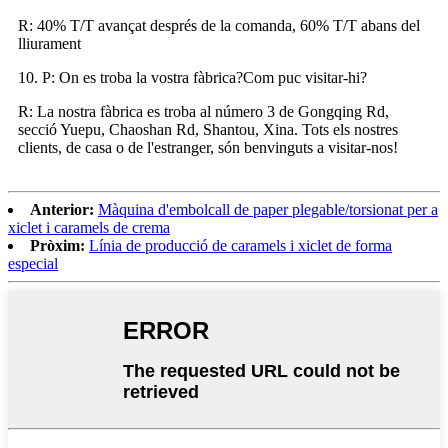
R: 40% T/T avançat després de la comanda, 60% T/T abans del
lliurament
10. P: On es troba la vostra fàbrica?Com puc visitar-hi?
R: La nostra fàbrica es troba al número 3 de Gongqing Rd,
secció Yuepu, Chaoshan Rd, Shantou, Xina. Tots els nostres
clients, de casa o de l'estranger, són benvinguts a visitar-nos!
Anterior:
Màquina d'embolcall de paper plegable/torsionat per a
xiclet i caramels de crema
Pròxim:
Línia de producció de caramels i xiclet de forma
especial