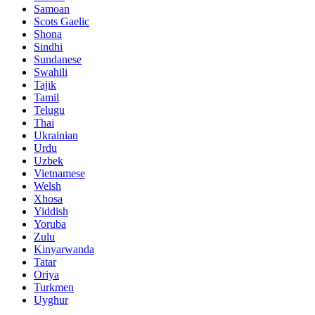
Samoan
Scots Gaelic
Shona
Sindhi
Sundanese
Swahili
Tajik
Tamil
Telugu
Thai
Ukrainian
Urdu
Uzbek
Vietnamese
Welsh
Xhosa
Yiddish
Yoruba
Zulu
Kinyarwanda
Tatar
Oriya
Turkmen
Uyghur