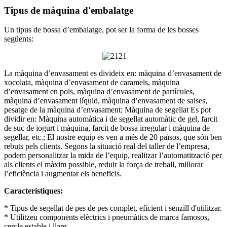
Tipus de màquina d'embalatge
Un tipus de bossa d’embalatge, pot ser la forma de les bosses
següents:
La màquina d’envasament es divideix en: màquina d’envasament de
xocolata, màquina d’envasament de caramels, màquina
d’envasament en pols, màquina d’envasament de partícules,
màquina d’envasament líquid, màquina d’envasament de salses,
pesatge de la màquina d’envasament; Màquina de segellat Es pot
dividir en: Màquina automàtica i de segellat automàtic de gel, farcit
de suc de iogurt i màquina, farcit de bossa irregular i màquina de
segellar, etc.; El nostre equip es ven a més de 20 països, que són ben
rebuts pels clients. Segons la situació real del taller de l’empresa,
podem personalitzar la mida de l’equip, realitzar l’automatització per
als clients el màxim possible, reduir la força de treball, millorar
l’eficiència i augmentar els beneficis.
Característiques:
* Tipus de segellat de pes de pes complet, eficient i senzill d'utilitzar.
* Utilitzeu components elèctrics i pneumàtics de marca famosos,
cercle estable i llarg.