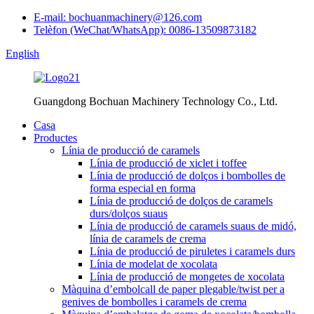
E-mail: bochuanmachinery@126.com
Telèfon (WeChat/WhatsApp): 0086-13509873182
English
Guangdong Bochuan Machinery Technology Co., Ltd.
Casa
Productes
Línia de producció de caramels
Línia de producció de xiclet i toffee
Línia de producció de dolços i bombolles de
forma especial en forma
Línia de producció de dolços de caramels
durs/dolços suaus
Línia de producció de caramels suaus de midó,
línia de caramels de crema
Línia de producció de piruletes i caramels durs
Línia de modelat de xocolata
Línia de producció de mongetes de xocolata
Màquina d’embolcall de paper plegable/twist per a
genives de bombolles i caramels de crema