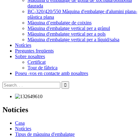
Màquina d’embalatge de goma de xocolata/bombolla
daurada
BC-320/420/550 Màquina d'embalatge d'alumini plana-
plàstica plana
Màquina d’embalatge de coixins
Màquina d'embalatge vertical per a grànul
Màquina d'embalatge vertical per a pols
Màquina d'embalatge vertical per a líquid/salsa
Notícies
Preguntes freqüents
Sobre nosaltres
Certificat
Tour de fàbrica
Poseu -vos en contacte amb nosaltres
Notícies
Casa
Notícies
Tipus de màquina d'embalatge