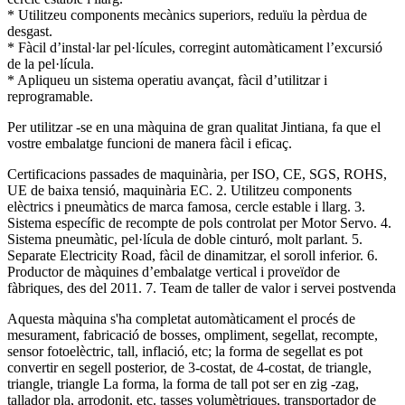
* Utilitzeu components mecànics superiors, reduïu la pèrdua de
desgast.
* Fàcil d’instal·lar pel·lícules, corregint automàticament l’excursió
de la pel·lícula.
* Apliqueu un sistema operatiu avançat, fàcil d’utilitzar i
reprogramable.
Per utilitzar -se en una màquina de gran qualitat Jintiana, fa que el
vostre embalatge funcioni de manera fàcil i eficaç.
Certificacions passades de maquinària, per ISO, CE, SGS, ROHS,
UE de baixa tensió, maquinària EC. 2. Utilitzeu components
elèctrics i pneumàtics de marca famosa, cercle estable i llarg. 3.
Sistema específic de recompte de pols controlat per Motor Servo. 4.
Sistema pneumàtic, pel·lícula de doble cinturó, molt parlant. 5.
Separate Electricity Road, fàcil de dinamitzar, el soroll inferior. 6.
Productor de màquines d’embalatge vertical i proveïdor de
fàbriques, des del 2011. 7. Team de taller de valor i servei postvenda
Aquesta màquina s'ha completat automàticament el procés de
mesurament, fabricació de bosses, ompliment, segellat, recompte,
sensor fotoelèctric, tall, inflació, etc; la forma de segellat es pot
convertir en segell posterior, de 3-costat, de 4-costat, de triangle,
triangle, triangle La forma, la forma de tall pot ser en zig -zag,
tallador pla, arrodonit, etc. tasses volumètriques, transportador de