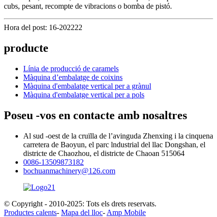
cubs, pesant, recompte de vibracions o bomba de pistó.
Hora del post: 16-202222
producte
Línia de producció de caramels
Màquina d’embalatge de coixins
Màquina d'embalatge vertical per a grànul
Màquina d'embalatge vertical per a pols
Poseu -vos en contacte amb nosaltres
Al sud -oest de la cruïlla de l’avinguda Zhenxing i la cinquena
carretera de Baoyun, el parc lndustrial del llac Dongshan, el
districte de Chaozhou, el districte de Chaoan 515064
0086-13509873182
bochuanmachinery@126.com
© Copyright - 2010-2025: Tots els drets reservats.
Productes calents
-
Mapa del lloc
-
Amp Mobile